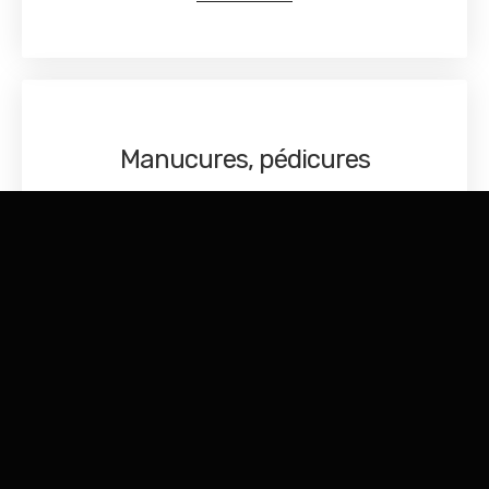
Manucures, pédicures
Un rituel beauté pour de jolies mains et pieds
DÉCOUVRIR
Produits
Des produits pour le visage et le corps pour répondre à